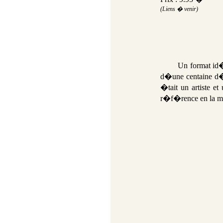
(Liens � venir)
Un
format id
d�une centaine d�
�tait un artiste et
r�f�rence en la m