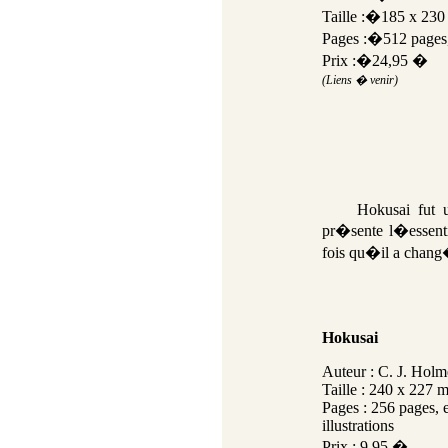
Taille :�185 x 23
Pages :�512 pages, 
Prix :�24,95 �
(Liens � venir)
Hokusai
fut 
pr�sente l�essent
fois qu�il a chang�
Hokusai
Auteur : C. J. Holm
Taille : 240 x 227 
Pages : 256 pages, 
illustrations
Prix : 9.95 �