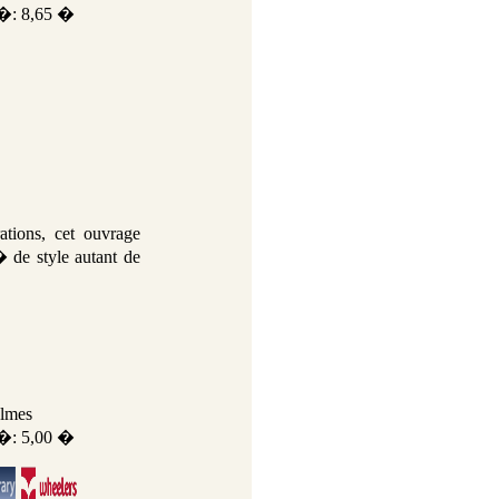
�: 8,65 �
ations, cet ouvrage
de style autant de
olmes
�: 5,00 �