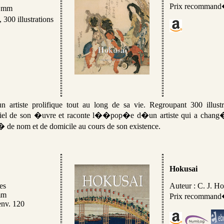
Prix recommand
0 mm
300 illustrations
un artiste prolifique tout au long de sa vie. Regroupant 300 illustr
iel de son �uvre et raconte l��pop�e d�un artiste qui a chang� 
 de nom et de domicile au cours de son existence.
Hokusai
es
Auteur : C. J. H
mm
Prix recommand
env. 120