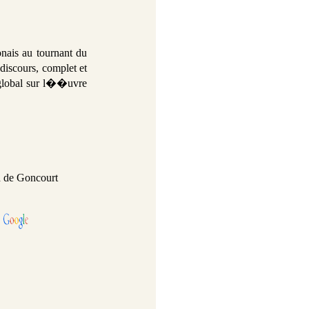
ais au tournant du
iscours, complet et
 global sur l��uvre
 de Goncourt