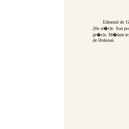
Edmond
de G
20e si�cle. Son po
pr�cis. M�lant tex
de Hokusai.