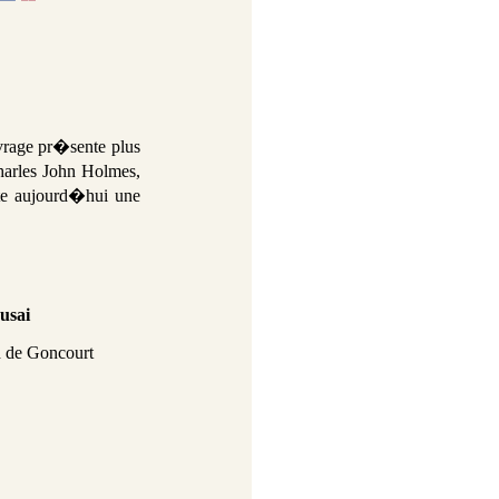
vrage pr�sente plus
arles John Holmes,
este aujourd�hui une
usai
 de Goncourt